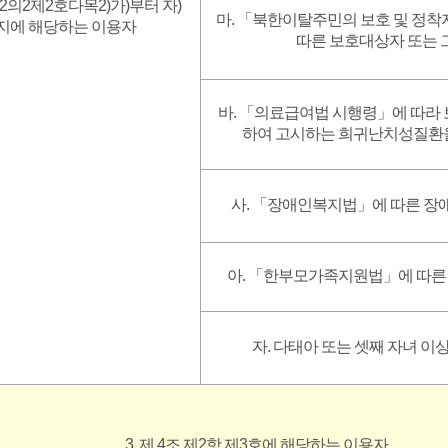
표 2의2제2호다목2)가)부터 자)
마. 「북한이탈주민의 보호 및 정착
지에 해당하는 이용자
따른 보호대상자 또는 
바. 「의료급여법 시행령」에 따라
하여 고시하는 희귀난치성질환을
사. 「장애인복지법」에 따른 장애
아. 「한부모가족지원법」에 따른
자. 다태아 또는 셋째 자녀 이
3. 제 4조 제2항 제3호에 해당하는 이용자