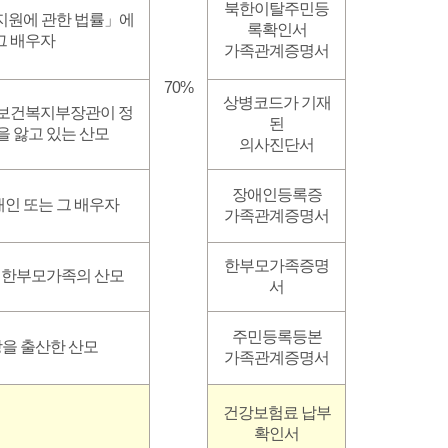
북한이탈주민등
지원에 관한 법률」에
록확인서
그 배우자
가족관계증명서
70%
상병코드가 기재
 보건복지부장관이 정
된
 앓고 있는 산모
의사진단서
장애인등록증
인 또는 그 배우자
가족관계증명서
한부모가족증명
 한부모가족의 산모
서
주민등록등본
상을 출산한 산모
가족관계증명서
건강보험료 납부
확인서