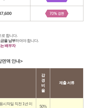
37,600
으로 합니다.
요금을 납부
하여야 합니다.
또는 배우자
면액 안내>
감
경
제출 서류
비
율
용시작일 직전 1년 미
50%