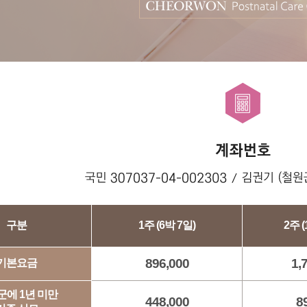
구분
1주
(6박 7일)
2주
(
896,000
1,
기본요금
군에 1년 미만
448,000
8